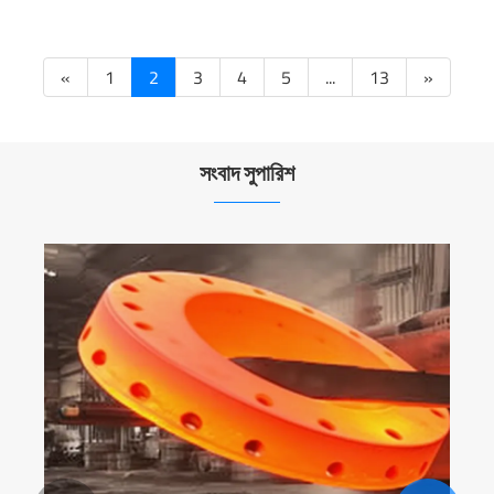
«
1
2
3
4
5
...
13
»
সংবাদ সুপারিশ