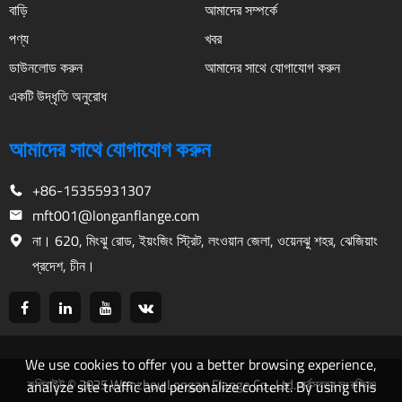
বাড়ি
আমাদের সম্পর্কে
পণ্য
খবর
ডাউনলোড করুন
আমাদের সাথে যোগাযোগ করুন
একটি উদ্ধৃতি অনুরোধ
আমাদের সাথে যোগাযোগ করুন
+86-15355931307
mft001@longanflange.com
না। 620, মিংঝু রোড, ইয়ংজিং স্ট্রিট, লংওয়ান জেলা, ওয়েনঝু শহর, ঝেজিয়াং
প্রদেশ, চীন।
We use cookies to offer you a better browsing experience,
কপিরাইট © 2025 Wenzhou Longan Flange Co., Ltd. সর্বস্বত্ব সংরক্ষিত৷
analyze site traffic and personalize content. By using this