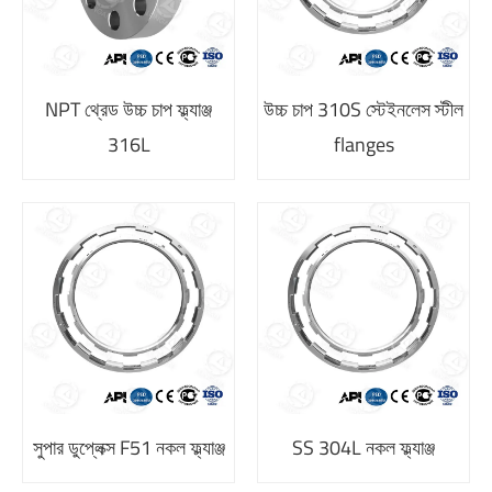
NPT থ্রেড উচ্চ চাপ ফ্ল্যাঞ্জ
উচ্চ চাপ 310S স্টেইনলেস স্টীল
316L
flanges
সুপার ডুপ্লেক্স F51 নকল ফ্ল্যাঞ্জ
SS 304L নকল ফ্ল্যাঞ্জ