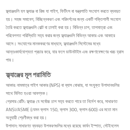
ফ্ল্যাঞ্জগুলি হল ফ্ল্যাঞ্জ বা রিজ যা পাইপ, ফিটিংস বা যন্ত্রপাতি সংযোগ করতে ব্যবহৃত
হয়। সহজ সমাবেশ, বিচ্ছিন্নকরণ এবং পরিদর্শনের জন্য একটি শক্তিশালী সংযোগ
তৈরি করতে ফ্ল্যাঞ্জগুলি বোল্ট বা ঢালাই করা হয়। বিভিন্ন চাপ, তাপমাত্রা এবং
পরিবেশগত পরিস্থিতি সহ্য করার জন্য ফ্ল্যাঞ্জগুলি বিভিন্ন আকার এবং আকারে
আসে। সংযোগের মানককরণের মাধ্যমে, ফ্ল্যাঞ্জগুলি সিস্টেমের মধ্যে
আন্তঃকার্যযোগ্যতা প্রচার করে, যার ফলে ডাউনটাইম এবং রক্ষণাবেক্ষণের খরচ হ্রাস
পায়।
ফ্ল্যাঞ্জের মূল পরামিতি
আকার: নামমাত্র পাইপ আকার (NPS) বা ব্যাস বোঝায়, যা সংযুক্ত উপাদানগুলির
সাথে মিলিত হওয়া আবশ্যক।
প্রেসার রেটিং: ফ্ল্যাঞ্জ যে সর্বোচ্চ চাপ সহ্য করতে পারে তা নির্দেশ করে, সাধারণত
ANSI/ASME (যেমন ক্লাস 150, ক্লাস 300, ক্লাস 600) এর মতো মান
অনুযায়ী শ্রেণীবদ্ধ করা হয়।
উপাদান: সাধারণত ব্যবহৃত উপকরণগুলির মধ্যে রয়েছে কার্বন ইস্পাত, স্টেইনলেস