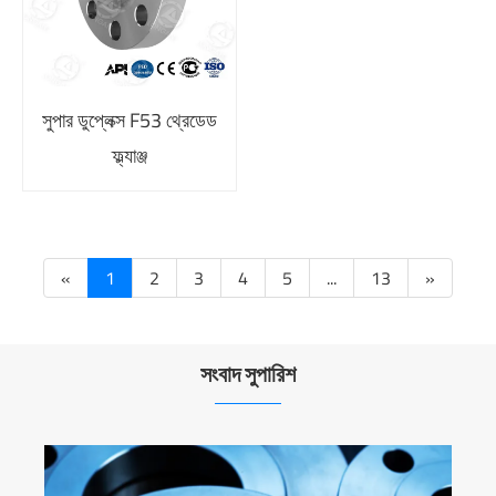
সুপার ডুপ্লেক্স F53 থ্রেডেড
ফ্ল্যাঞ্জ
«
1
2
3
4
5
...
13
»
সংবাদ সুপারিশ