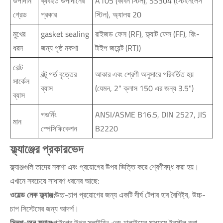
উপাদান
ব্যবহৃত উপাদানের
A105 (কার্বন স্টিল), SS304 (স্টেইনলেস
গ্রেড
প্রকার
স্টিল), অ্যালয় 20
মুখের
gasket sealing
রাইজড ফেস (RF), ফ্ল্যাট ফেস (FF), রিং-
ধরন
জন্য পৃষ্ঠ নকশা
টাইপ জয়েন্ট (RTJ)
বোল্ট
বল্টু গর্ত বৃত্তের
আকার এবং শ্রেণী অনুসারে পরিবর্তিত হয়
সার্কেল
ব্যাস
(যেমন, 2" ক্লাস 150 এর জন্য 3.5")
ব্যাস
গভর্নিং
ANSI/ASME B16.5, DIN 2527, JIS
মান
স্পেসিফিকেশন
B2220
ফ্ল্যাঞ্জের প্রকারভেদ
ফ্ল্যাঞ্জগুলি তাদের নকশা এবং প্রয়োগের উপর ভিত্তি করে শ্রেণীবদ্ধ করা হয়।
এখানে সবচেয়ে সাধারণ ধরনের আছে:
ওয়েল্ড নেক ফ্ল্যাঞ্জ:
উচ্চ-চাপ প্রয়োগের জন্য একটি দীর্ঘ টেপার হাব বৈশিষ্ট্য, উচ্চ-
চাপ সিস্টেমের জন্য আদর্শ।
স্লিপ-অন ফ্ল্যাঞ্জ:
পাইপের উপর স্লাইডিং এবং ঢালাইয়ের মাধ্যমে ইনস্টল করা